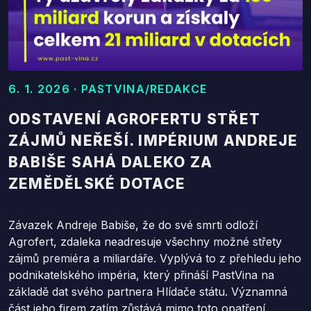
6. 1. 2026 · PASTVINA/REDAKCE
ODSTAVENÍ AGROFERTU STŘET
ZÁJMŮ NEŘEŠÍ. IMPÉRIUM ANDREJE
BABIŠE SAHÁ DALEKO ZA
ZEMĚDĚLSKÉ DOTACE
Závazek Andreje Babiše, že do své smrti odloží
Agrofert, zdaleka neadresuje všechny možné střety
zájmů premiéra a miliardáře. Vyplývá to z přehledu jeho
podnikatelského impéria, který přináší PastVina na
základě dat svého partnera Hlídače státu. Významná
část jeho firem zatím zůstává mimo toto opatření,