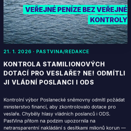
VEŘEJNÉ PENÍZE BEZ VEŘEJNÉ
KONTROLY
21. 1. 2026 · PASTVINA/REDAKCE
KONTROLA STAMILIONOVÝCH
DOTACÍ PRO VESLAŘE? NE! ODMÍTLI
JI VLÁDNÍ POSLANCI I ODS
Kontrolní výbor Poslanecké sněmovny odmítl požádat
ministerstvo financí, aby zkontrolovalo dotace pro
veslaře. Chyběly hlasy vládních poslanců i ODS.
PastVina přitom na podzim upozornila na
netransparentní nakládání s desítkami milionů korun —