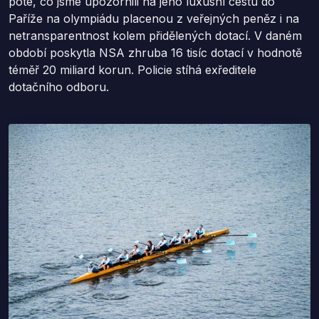
poté, co jsme upozornili na jeho luxusní cestu do
Paříže na olympiádu placenou z veřejných peněz i na
netransparentnost kolem přidělených dotací. V daném
období poskytla NSA zhruba 16 tisíc dotací v hodnotě
téměř 20 miliard korun. Policie stíhá exředitele
dotačního odboru.