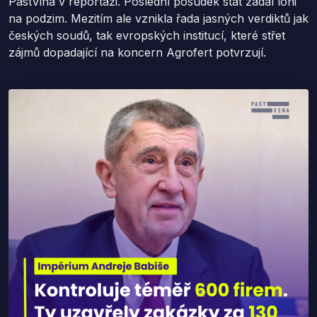
PastVina v reportáži. Poslední posudek stát zadal loni
na podzim. Mezitím ale vznikla řada jasných verdiktů jak
českých soudů, tak evropských institucí, které střet
zájmů dopadající na koncern Agrofert potvrzují.