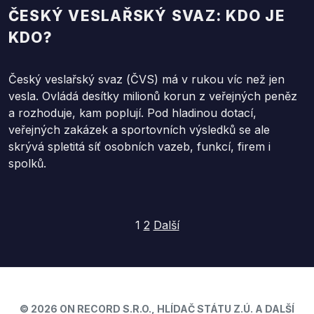
ČESKÝ VESLAŘSKÝ SVAZ: KDO JE
KDO?
Český veslařský svaz (ČVS) má v rukou víc než jen
vesla. Ovládá desítky milionů korun z veřejných peněz
a rozhoduje, kam poplují. Pod hladinou dotací,
veřejných zakázek a sportovních výsledků se ale
skrývá spletitá síť osobních vazeb, funkcí, firem i
spolků.
Stránkování
1
2
Další
příspěvků
© 2026 ON RECORD S.R.O., HLÍDAČ STÁTU Z.Ú. A DALŠÍ