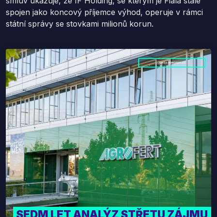
smluv ukazuje, že IF Holding, se kterým je Fiala stále
spojen jako koncový příjemce výhod, operuje v rámci
státní správy se stovkami milionů korun.
SEDM LET ANALÝZ STŘETU ZÁJMU