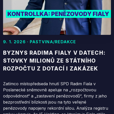
KONTROLLKA: PENĚZOVODY FIALY
9. 1. 2026 · PASTVINA/REDAKCE
BYZNYS RADIMA FIALY V DATECH:
STOVKY MILIONŮ ZE STÁTNÍHO
ROZPOČTU Z DOTACÍ I ZAKÁZEK
Zatímco místopředseda hnutí SPD Radim Fiala v
Poslanecké sněmovně apeluje na „rozpočtovou
odpovědnost“ a „zastavení penězovodů“, firmy z jeho
bezprostřední blízkosti jsou na tyto veřejné
penězovody napojeny rekordní silou. Analýza registru