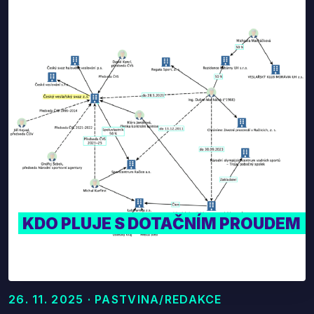
KDO PLUJE S DOTAČNÍM PROUDEM
26. 11. 2025 · PASTVINA/REDAKCE