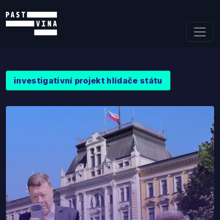
Skip to content
investigativní projekt hlídače státu