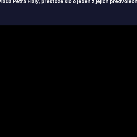
vláda Petra Fialy, přestože šlo o jeden z jejích předvoleb