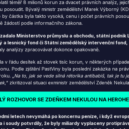
latil téměř 8 milionů korun za dvacet právních analýz, jeji
u posoudit. Bývalý ministr zemědělství Marek Výborný (K
e by částka byla takto vysoká, cenu i počet právních poso
dě žádostí podle informačního zákona.
 zadalo Ministerstvo průmyslu a obchodu, státní podnik
ý a lesnický fond či Státní zemědělský intervenční fond,
ávaly analýzy zpracovávat dokonce opakovaně.
 v řádu desítek až stovek tisíc korun, v některých případ
ionu. Podle zjištění PastViny byla poslední zakázka na pr
oku. „
Na to, jak se vede silná rétorika antibabiš, tak je tu j
tek
,“ zkritizoval situaci exministr zemědělství Zdeněk Nekula
LÝ ROZHOVOR SE ZDEŇKEM NEKULOU NA HEROH
sedmi letech nevymáhá po koncernu peníze, i když evrops
 i soudy potvrdily, že byly miliardy vyplaceny protipráv