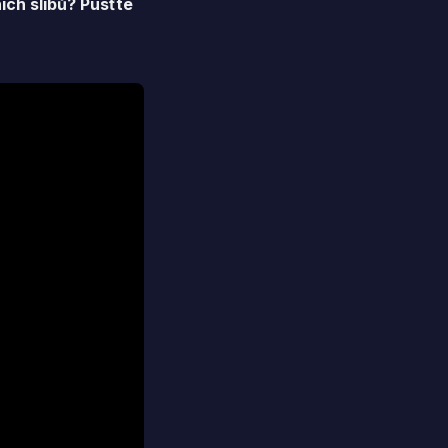
ních slibů? Pusťte