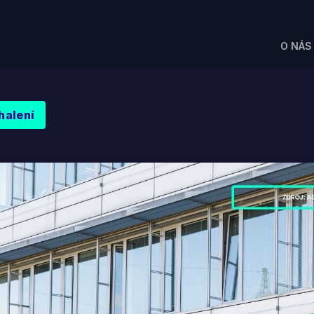
O NÁS
halení