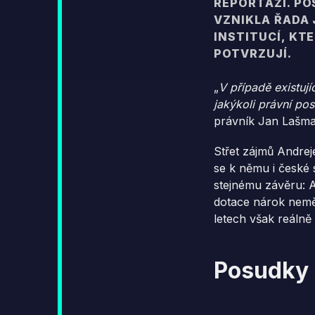
REPORTÁŽI. PO
VZNIKLA ŘADA
INSTITUCÍ, KT
POTVRZUJÍ.
„
V případě existují
jakýkoli právní po
právník Jan Lašman
Střet zájmů Andrej
se k němu i české 
stejnému závěru: A
dotace nárok nemě
letech však reáln
Posudky 