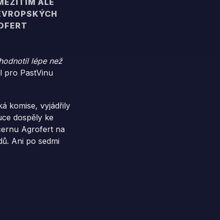
MEZITÍM ALE
 EVROPSKÝCH
ROFERT
hodnotil lépe než
l pro PastVinu
 komise, vyjádřily
tuce dospěly ke
cernu Agrofert na
ů. Ani po sedmi