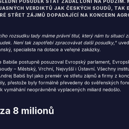
SLEDNÍ POSUDEK STÁT ZADAL LONI NA PODZIM. 
 JASNÝCH VERDIKTŮ JAK ČESKÝCH SOUDŮ, TAK
ERÉ STŘET ZÁJMŮ DOPADAJÍCÍ NA KONCERN AG
cího rozsudku tady máme právní titul, který nám tu situaci z
sudek. Není tak zapotřebí zpracovávat další posudky
,“ uved
ský, specialista na dotace a veřejné zakázky.
e Babiše postupně posuzoval Evropský parlament, Evropská
soudy – Městský, Vrchní, Nejvyšší i Ústavní. Všechny insti
ndrej Babiš byl jako premiér ve střetu zájmů a firmy z kon
ly, přestože byly formálně převedeny do svěřenských fond
ě k vymáhání neoprávněně vyplacených miliard nedošlo.
za 8 milionů