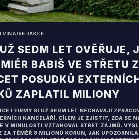
ASTVINA/REDAKCE
 UŽ SEDM LET OVĚŘUJE, 
EMIÉR BABIŠ VE STŘETU 
CET POSUDKŮ EXTERNÍC
KŮ ZAPLATIL MILIONY
UCE I FIRMY SI UŽ SEDM LET NECHÁVAJÍ ZPRAC
ERNÍCH KANCELÁŘÍ. CÍLEM JE ZJISTIT, ZDA SE 
E V MINULOSTI VZTAHOVAL STŘET ZÁJMŮ. VÝS
 ZA TÉMĚŘ 8 MILIONŮ KORUN, JAK UPOZORNILA