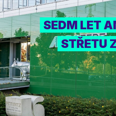
SEDM LET 
STŘETU 