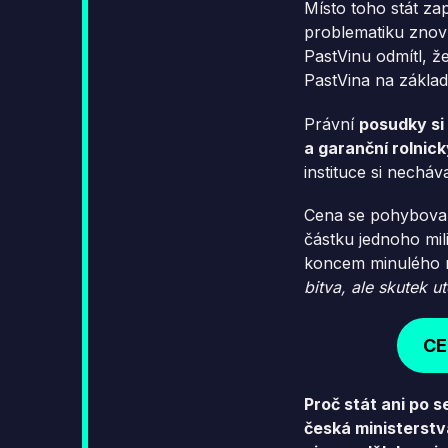
Místo toho stát zap
problematiku znov
PastVinu odmítl, ž
PastVina na zákla
Právní
posudky si
a garanční rolnick
instituce si nech
Cena se pohybovala
částku jednoho mil
koncem minulého r
bitva, ale skutek u
CE
Proč stát ani po 
česká ministerstva