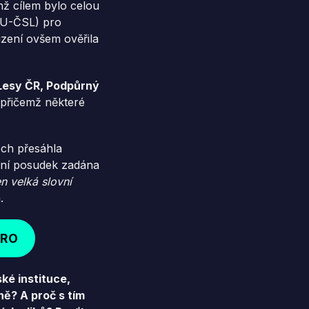
chž cílem bylo celou
DU-ČSL) pro
uzení ovšem ověřila
 Lesy ČR, Podpůrný
přičemž některé
ech přesáhla
ávní posudek zadána
en velká slovní
.
ERO
ké instituce,
ně? A proč s tím