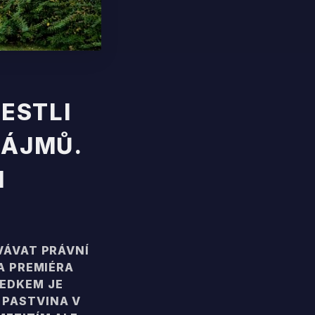
JESTLI
ZÁJMŮ.
H
OVÁVAT PRÁVNÍ
NA PREMIÉRA
LEDKEM JE
 PASTVINA V