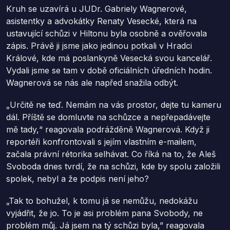
Kruh se uzavírá u JUDr. Gabriely Wagnerové,
asistentky a advokátky Renaty Vesecké, která na
ustavující schůzi v Hiltonu byla osobně a ověřovala
zápis. Právě ji jsme jako jedinou potkali v Hradci
Králové, kde má poslankyně Vesecká svou kancelář.
Vydali jsme se tam v době oficiálních úředních hodin.
Wagnerová se nás ale napřed snažila odbýt.
„Určitě ne teď. Nemám na vás prostor, dejte tu kameru
dál. Příště se domluvte na schůzce a nepřepadávejte
mě tady,“ reagovala podrážděně Wagnerová. Když ji
reportéři konfrontovali s jejím vlastním e-mailem,
začala právní rétorika selhávat. Co říká na to, že Aleš
Svoboda dnes tvrdí, že na schůzi, kde by spolu založili
spolek, nebyl a že podpis není jeho?
„Tak to bohužel, k tomu já se nemůžu, nedokážu
vyjádřit, že jo. To je asi problém pana Svobody, ne
problém můj. Já jsem na tý schůzi byla,” reagovala