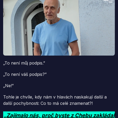
„To není můj podpis.”
„To není váš podpis?”
„Ne!”
Tohle je chvíle, kdy nám v hlavách naskakují další a
další pochybnosti: Co to má celé znamenat?!
„Zajímalo nás, proč byste z Chebu zakládal