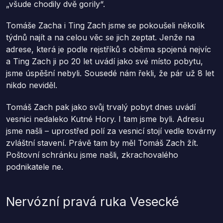
„všude chodily dvě gorily“.
Tomáše Zacha i Ting Zach jsme se pokoušeli několik
týdnů najít a na celou věc se jich zeptat. Jenže na
adrese, která je podle rejstříků s oběma spojená nejvíc
a Ting Zach ji po 20 let uvádí jako své místo pobytu,
jsme úspěšní nebyli. Sousedé nám řekli, že pár už 8 let
nikdo neviděl.
Tomáš Zach pak jako svůj trvalý pobyt dnes uvádí
vesnici nedaleko Kutné Hory. I tam jsme byli. Adresu
jsme našli – uprostřed polí za vesnicí stojí vedle továrny
zvláštní stavení. Právě tam by měl Tomáš Zach žít.
Poštovní schránku jsme našli, zkrachovalého
podnikatele ne.
Nervózní pravá ruka Vesecké