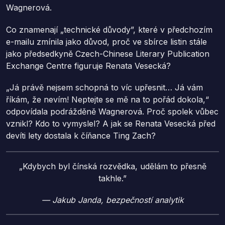
Wagnerová.
Co znamenají „technické důvody”, které v předchozím
e-mailu zmínila jako důvod, proč ve sbírce listin stále
jako předsedkyně Czech-Chinese Literary Publication
Exchange Centre figuruje Renata Vesecká?
„Já právě nejsem schopná to víc upřesnit… Já vám
říkám, že nevím! Neptejte se mě na to pořád dokola,“
odpovídala podrážděně Wagnerová. Proč spolek vůbec
vznikl? Kdo to vymyslel? A jak se Renata Vesecká před
devíti lety dostala k číňance Ting Zach?
„Kdybych byl čínská rozvědka, udělám to přesně
takhle.”
— Jakub Janda, bezpečností analytik