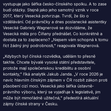
vystupuje jako šéfka česko-čínského spolku. A to zase
budí otázky. Stejně jako jeho samotný vznik v roce
2017, který Vesecká potvrzuje. Tvrdí, že šlo o
vzdělávání. Od právničky a dnes poslanecké asistentky
Vesecké Gabriely Wagnerové se dozvídáme, že
Vesecká měla pro Číňany přednášet. Co konkrétně a
dostala za to zaplaceno? „Nejsem vám schopná k tomu
říct žádný jiný podrobnosti,” reagovala Wagnerová.
„Kdybych byl čínská rozvědka, udělám to přesně
takhle. Chcete bývalé vysoké státní představitele,
protože mají společenskou kredibilitu a osobní
kontakty,” říká analytik Jakub Janda. „V roce 2026 je
navíc hlavním čínským zájmem v ČR rozbít zákon proti
působení cizí moci. Vesecká jako šéfka ústavně-
právního výboru, který se vyjadřuje k legislativě, jim
může být mimořádně užitečná,” předestírá aktuální
zájmy čínské strany v Česku.