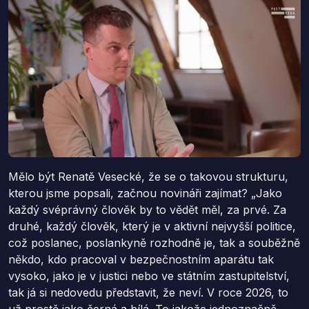
Mělo být Renatě Vesecké, že se o takovou strukturu,
kterou jsme popsali, začnou novináři zajímat? „Jako
každý svéprávný člověk by to vědět měl, za prvé. Za
druhé, každý člověk, který je v aktivní nejvyšší politice,
což poslanec, poslankyně rozhodně je, tak a souběžně
někdo, kdo pracoval v bezpečnostním aparátu tak
vysoko, jako je v justici nebo ve státním zastupitelství,
tak já si nedovedu představit, že neví. V roce 2026, to
už prostě jako černá a bílá. To jakože jednoznačně