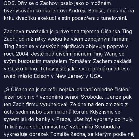
ODS. Dřív se o Zachovi psalo jako o možném
byznysovém konkurentovi Andreje Babiše, dnes má na
krku dvacítku exekucí a stín podezření z tunelování.
Zachova manželka je právě ona tajemná Číňanka Ting
Zach, od níž nitky vedou ke všem zapojeným firmám.
Ting Zach se v českých rejstřících objevuje poprvé v
roce 2004. Ještě pod dívčím jménem Ting Wang se
svým budoucím manželem Tomášem Zachem zakládá
v Česku firmu. Tehdy ještě jako svou primární adresu
uvádí město Edison v New Jersey v USA.
„S Číňanama jsme měli nějaká jednání ohledně čištění
jezer od sinic,“ vzpomíná senior Svoboda. „Jenže pak
ten Zach firmu vytuneloval. Ze dne na den zmizelo z
účtu sedm nebo osm milionů korun. Když jsme se
synem jeli do banky v Praze, účet byl vybraný do nuly.
Ti lidé jsou schopní všeho,” vzpomíná Svoboda a
vykresluje obrázek Tomáše Zacha, se kterým podle něj