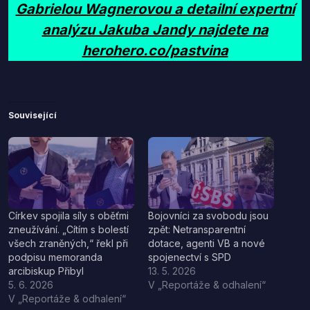
Gabrielou Wagnerovou a detailní expertní
analýzu Jakuba Jandy najdete na
herohero.co/pastvina
Související
Církev spojila síly s oběťmi
Bojovníci za svobodu jsou
zneužívání. „Cítím s bolestí
zpět: Netransparentní
všech zraněných,“ řekl při
dotace, agenti VB a nové
podpisu memoranda
spojenectví s SPD
arcibiskup Přibyl
13. 5. 2026
5. 6. 2026
V „Reportáže & odhalení“
V „Reportáže & odhalení“