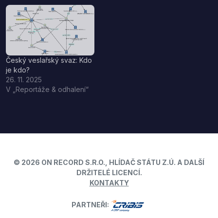
Český veslařský svaz: Kdo
je kdo?
26. 11. 2025
V „Reportáže & odhalení“
© 2026 ON RECORD S.R.O., HLÍDAČ STÁTU Z.Ú. A DALŠÍ
DRŽITELÉ LICENCÍ.
KONTAKTY
PARTNEŘI: