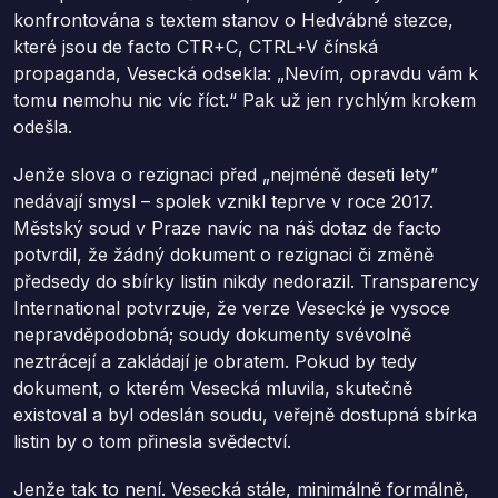
konfrontována s textem stanov o Hedvábné stezce,
které jsou de facto CTR+C, CTRL+V čínská
propaganda, Vesecká odsekla: „Nevím, opravdu vám k
tomu nemohu nic víc říct.“ Pak už jen rychlým krokem
odešla.
Jenže slova o rezignaci před „nejméně deseti lety”
nedávají smysl – spolek vznikl teprve v roce 2017.
Městský soud v Praze navíc na náš dotaz de facto
potvrdil, že žádný dokument o rezignaci či změně
předsedy do sbírky listin nikdy nedorazil. Transparency
International potvrzuje, že verze Vesecké je vysoce
nepravděpodobná; soudy dokumenty svévolně
neztrácejí a zakládají je obratem. Pokud by tedy
dokument, o kterém Vesecká mluvila, skutečně
existoval a byl odeslán soudu, veřejně dostupná sbírka
listin by o tom přinesla svědectví.
Jenže tak to není. Vesecká stále, minimálně formálně,