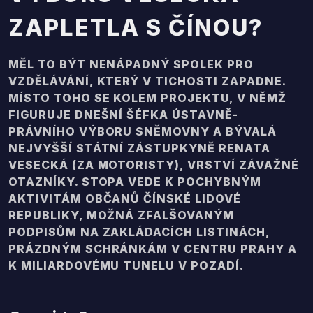
ZAPLETLA S ČÍNOU?
MĚL TO BÝT NENÁPADNÝ SPOLEK PRO
VZDĚLÁVÁNÍ, KTERÝ V TICHOSTI ZAPADNE.
MÍSTO TOHO SE KOLEM PROJEKTU, V NĚMŽ
FIGURUJE DNEŠNÍ ŠÉFKA ÚSTAVNĚ-
PRÁVNÍHO VÝBORU SNĚMOVNY A BÝVALÁ
NEJVYŠŠÍ STÁTNÍ ZÁSTUPKYNĚ RENATA
VESECKÁ (ZA MOTORISTY), VRSTVÍ ZÁVAŽNÉ
OTAZNÍKY. STOPA VEDE K POCHYBNÝM
AKTIVITÁM OBČANŮ ČÍNSKÉ LIDOVÉ
REPUBLIKY, MOŽNÁ ZFALŠOVANÝM
PODPISŮM NA ZAKLÁDACÍCH LISTINÁCH,
PRÁZDNÝM SCHRÁNKÁM V CENTRU PRAHY A
K MILIARDOVÉMU TUNELU V POZADÍ.