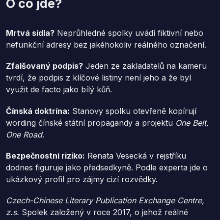
O co jde?
Mrtvá sídla?
Neprůhledné spolky uvádí fiktivní nebo
nefunkční adresy bez jakéhokoliv reálného označení.
Zfalšovaný podpis?
Jeden ze zakladatelů na kameru
tvrdí, že podpis z klíčové listiny není jeho a že byl
využit de facto jako bílý kůň.
Čínská doktrína:
Stanovy spolku otevřeně kopírují
wording čínské státní propagandy a projektu
One Belt,
One Road
.
Bezpečnostní riziko:
Renata Vesecká v rejstříku
dodnes figuruje jako předsedkyně. Podle experta jde o
ukázkový profil pro zájmy cizí rozvědky.
Czech-Chinese Literary Publication Exchange Centre,
z.s.
Spolek založený v roce 2017, o jehož reálné