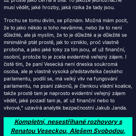
musí vědět, jaké hrozby, jaká rizika že tady jsou.
Trochu se tomu divím, se přiznám. Možná mám pocit,
že to jako někdo si toho nevšimne, nebo že to není
důležité, ale já myslím, že to je důležité a je důležité se
minimálně ptát prostě, jak to vzniklo, proč vlastně
proboha, a jako jaké toky za tím jsou, ať už finanční,
osobní, protože to je zcela evidentně veřejný zájem. I
čistě tím, že paní Vesecká není dneska soukromá
osoba, ale je vlastně vysoká představitelka českého
parlamentu, podílí se, má velký vliv na fungování
parlamentu, na psaní zákonů, je členkou vládní koalice,
takže prostě tam je naprosto evidentní veřejný zájem
vědět, jaké pozadí tam je, ať už finanční nebo to
vlivové,” uzavírá analytik bezpečnostní Jakub Janda.
Kompletní, nesestříhané rozhovory s
Renatou Veseckou, Alešem Svobodou,