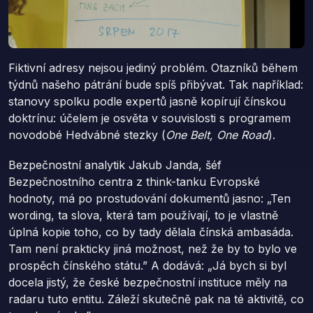
Fiktivní adresy nejsou jediný problém. Otazníků během
týdnů našeho pátrání bude spíš přibývat. Tak například:
stanovy spolku podle expertů jasně kopírují čínskou
doktrínu: účelem je osvěta v souvislosti s programem
novodobé Hedvábné stezky (
One Belt, One Road
).
Bezpečnostní analytik Jakub Janda, šéf
Bezpečnostního centra z think-tanku Evropské
hodnoty, má po prostudování dokumentů jasno: „Ten
wording, ta slova, která tam používají, to je vlastně
úplná kopie toho, co by tady dělala čínská ambasáda.
Tam není prakticky jiná možnost, než že by to bylo ve
prospěch čínského státu.” A dodává: „Já bych si byl
docela jistý, že české bezpečnostní instituce měly na
radaru tuto entitu. Záleží skutečně pak na té aktivitě, co