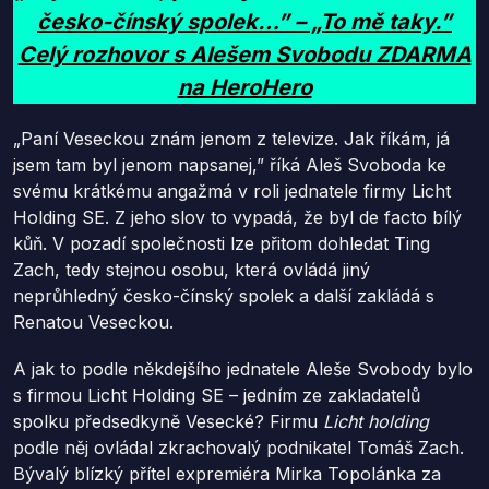
česko-čínský spolek…” – „To mě taky.”
Celý rozhovor s Alešem Svobodu ZDARMA
na HeroHero
„Paní Veseckou znám jenom z televize. Jak říkám, já
jsem tam byl jenom napsanej,” říká Aleš Svoboda ke
svému krátkému angažmá v roli jednatele firmy Licht
Holding SE. Z jeho slov to vypadá, že byl de facto bílý
kůň. V pozadí společnosti lze přitom dohledat Ting
Zach, tedy stejnou osobu, která ovládá jiný
neprůhledný česko-čínský spolek a další zakládá s
Renatou Veseckou.
A jak to podle někdejšího jednatele Aleše Svobody bylo
s firmou Licht Holding SE – jedním ze zakladatelů
spolku předsedkyně Vesecké? Firmu
Licht holding
podle něj ovládal zkrachovalý podnikatel Tomáš Zach.
Bývalý blízký přítel expremiéra Mirka Topolánka za