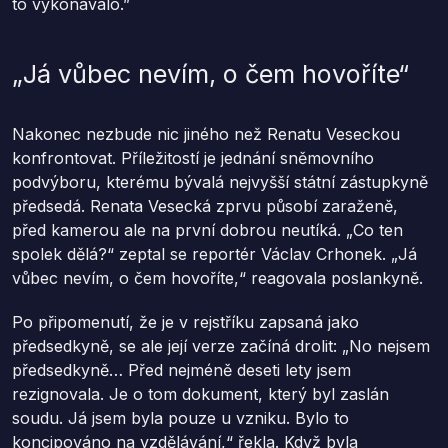
to vykonávalo.”
„Já vůbec nevím, o čem hovoříte“
Nakonec nezbude nic jiného než Renatu Veseckou
konfrontovat. Příležitostí je jednání sněmovního
podvýboru, kterému bývalá nejvyšší státní zástupkyně
předsedá. Renata Vesecká zprvu působí zaraženě,
před kamerou ale na první dobrou neutíká. „Co ten
spolek dělá?“ zeptal se reportér Václav Crhonek. „Já
vůbec nevím, o čem hovoříte,“ reagovala poslankyně.
Po připomenutí, že je v rejstříku zapsaná jako
předsedkyně, se ale její verze začíná drolit: „No nejsem
předsedkyně… Před nejméně deseti lety jsem
rezignovala. Je o tom dokument, který byl zaslán
soudu. Já jsem byla pouze u vzniku. Bylo to
koncipováno na vzdělávání,“ řekla. Když byla