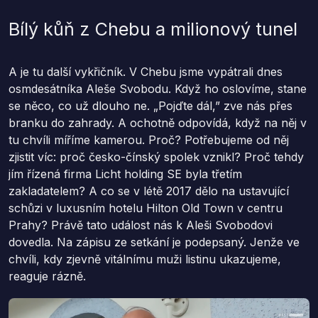
Bílý kůň z Chebu a milionový tunel
A je tu další vykřičník. V Chebu jsme vypátrali dnes
osmdesátníka Aleše Svobodu. Když ho oslovíme, stane
se něco, co už dlouho ne. „Pojďte dál,” zve nás přes
branku do zahrady. A ochotně odpovídá, když na něj v
tu chvíli míříme kamerou. Proč? Potřebujeme od něj
zjistit víc: proč česko-čínský spolek vznikl? Proč tehdy
jím řízená firma Licht holding SE byla třetím
zakladatelem? A co se v létě 2017 dělo na ustavující
schůzi v luxusním hotelu Hilton Old Town v centru
Prahy? Právě tato událost nás k Aleši Svobodovi
dovedla. Na zápisu ze setkání je podepsaný. Jenže ve
chvíli, kdy zjevně vitálnímu muži listinu ukazujeme,
reaguje rázně.