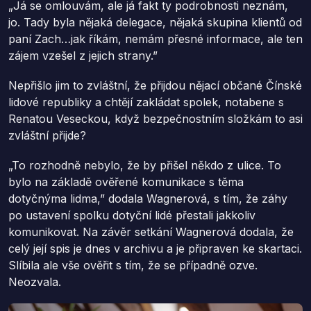
„Já se omlouvám, ale já fakt ty podrobnosti neznám,
jo. Tady byla nějaká delegace, nějaká skupina klientů od
paní Zach…jak říkám, nemám přesné informace, ale ten
zájem vzešel z jejich strany.”
Nepřišlo jim to zvláštní, že přijdou nějací občané Čínské
lidové republiky a chtějí zakládat spolek, notabene s
Renatou Veseckou, když bezpečnostním složkám to asi
zvláštní přijde?
„To rozhodně nebylo, že by přišel někdo z ulice. To
bylo na základě ověřené komunikace s těma
dotyčnýma lidma,” dodala Wagnerová, s tím, že záhy
po ustavení spolku dotyční lidé přestali jakkoliv
komunikovat. Na závěr setkání Wagnerová dodala, že
celý její spis je dnes v archivu a je připraven ke skartaci.
Slíbila ale vše ověřit s tím, že se případně ozve.
Neozvala.