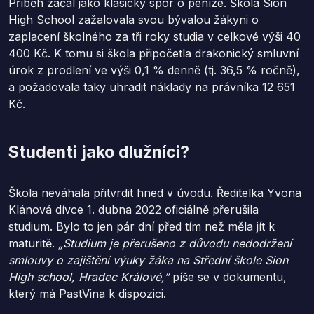
Příběh začal jako klasický spor o peníze. Škola Sion
High School zažalovala svou bývalou žákyni o
zaplacení školného za tři roky studia v celkové výši 40
400 Kč. K tomu si škola připočetla drakonický smluvní
úrok z prodlení ve výši 0,1 % denně (tj. 36,5 % ročně),
a požadovala taky uhradit náklady na právníka 12 651
Kč.
Studenti jako dlužníci?
Škola neváhala přitvrdit hned v úvodu. Ředitelka Yvona
Klánová dívce 1. dubna 2022 oficiálně přerušila
studium. Bylo to jen pár dní před tím než měla jít k
maturitě.
„
Studium je přerušeno z důvodu nedodržení
smlouvy o zajištění výuky žáka na Střední škole Sion
High school, Hradec Králové,”
píše se v dokumentu,
který má PastVina k dispozici.