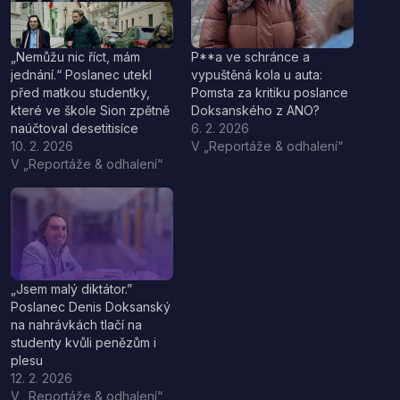
„Nemůžu nic říct, mám
P**a ve schránce a
jednání.“ Poslanec utekl
vypuštěná kola u auta:
před matkou studentky,
Pomsta za kritiku poslance
které ve škole Sion zpětně
Doksanského z ANO?
naúčtoval desetitisíce
6. 2. 2026
10. 2. 2026
V „Reportáže & odhalení“
V „Reportáže & odhalení“
„Jsem malý diktátor.”
Poslanec Denis Doksanský
na nahrávkách tlačí na
studenty kvůli penězům i
plesu
12. 2. 2026
V „Reportáže & odhalení“