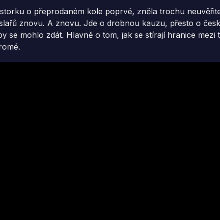
historku o přeprodaném kole poprvé, zněla trochu neuvěřit
 veslařů znovu. A znovu. Jde o drobnou kauzu, přesto o čes
y se mohlo zdát. Hlavně o tom, jak se stírají hranice mezi t
romé.