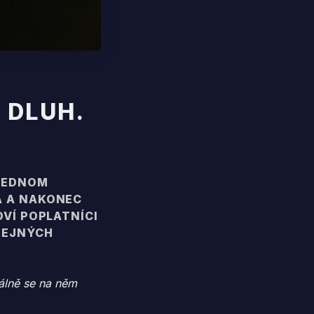
 DLUH.
 JEDNOM
A A NAKONEC
OVÍ POPLATNÍCI
ŘEJNÝCH
málně se na něm