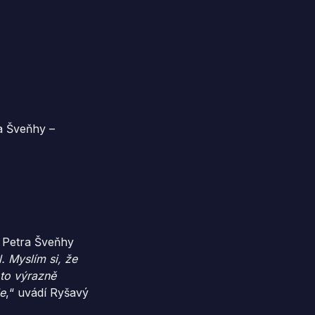
a Šveňhy –
 Petra Šveňhy
. Myslím si, že
 to výrazně
e
,“ uvádí Ryšavý