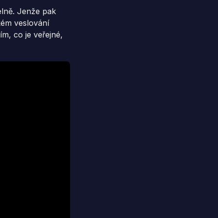
elně. Jenže pak
kém veslování
ím, co je veřejné,