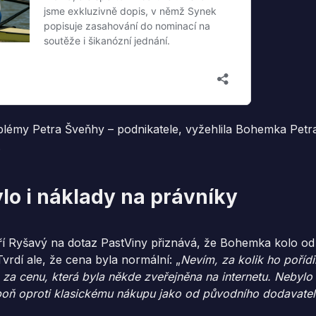
blémy Petra Šveňhy – podnikatele, vyžehlila Bohemka Petr
.
lo i náklady na právníky
ří Ryšavý na dotaz PastViny přiznává, že Bohemka kolo od
vrdí ale, že cena byla normální: „
Nevím, za kolik ho pořídil
 za cenu, která byla někde zveřejněna na internetu. Nebylo
poň oproti klasickému nákupu jako od původního dodavatel