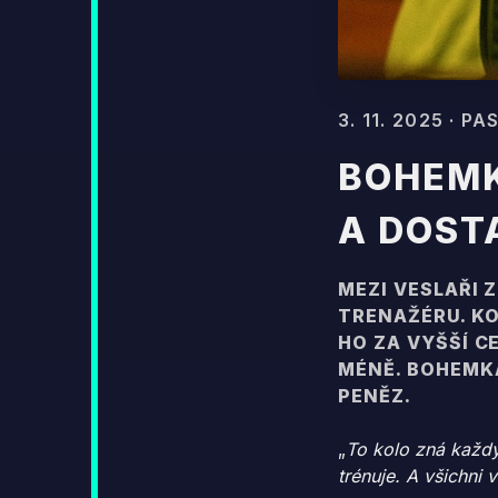
3. 11. 2025 · 
BOHEMK
A DOST
MEZI VESLAŘI 
TRENAŽÉRU. KO
HO ZA VYŠŠÍ C
MÉNĚ. BOHEMKA
PENĚZ.
„
To kolo zná každý
trénuje. A všichni 