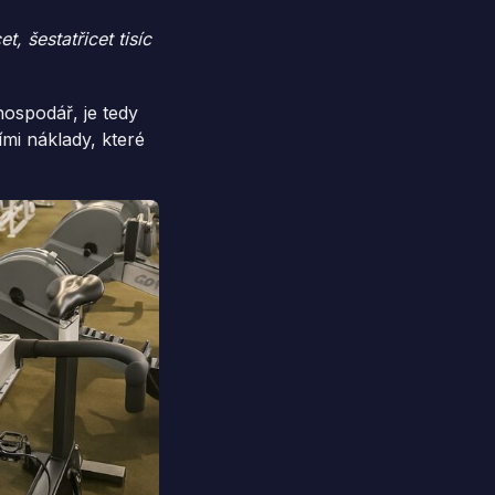
t, šestatřicet tisíc
ospodář, je tedy
ími náklady, které