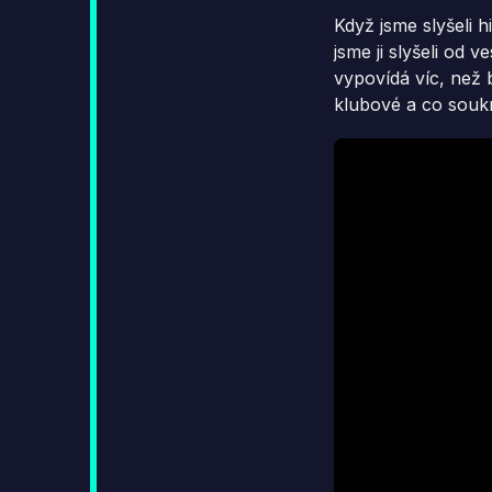
Když jsme slyšeli 
jsme ji slyšeli od
vypovídá víc, než b
klubové a co souk