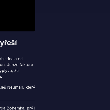
yřeší
objednala od
un. Jenže faktura
yplývá, že
n.
Aleš Neuman, který
tila Bohemka, prý i