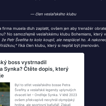
— člen veslařského klubu
irma musela dluh zaplatit, ovšem jen aby trenažér obrate
omu? No samozřejmě veslařskému klubu Bohemians, který v
, že Petr Šveňha to kolo koupil, ale nesplácel ho. A nakonec
řirážkou
,“ říká člen klubu, který si nepřál být jmenován.