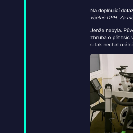
Na doplňující dotaz
včetně DPH. Za mě 
Jenže nebyla. Půvo
zhruba o pět tisíc 
si tak nechal reál