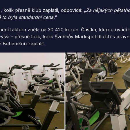
, kolik přesně klub zaplatil, odpovídá: „
Za nějakých pětatřice
to byla standardní cena.
“
dní faktura zněla na 30 420 korun. Částka, kterou uvádí h
vyšší – přesně tolik, kolik Šveňhův Markspot dlužil i s právn
ně Bohemkou zaplatit.