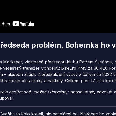
ředseda problém, Bohemka ho v
rma Markspot, vlastněná předsedou klubu Petrem Šveňhou, 
ne veslařský trenažér Concept2 BikeErg PM5 za 30 420 kor
á – alespoň zčásti. Z předžalobní výzvy z července 2022 v
 405 korun plus úroky a náklady. Celkem přes 17 tisíc koru
zcela nedůvodné, možná i úmyslné
,“ napsal tehdy advokát 
upoval.
r Šveňha to kolo koupil, ale nesplácel ho. Nakonec ho zapla