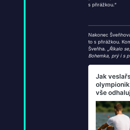
s přirážkou.“
Nakonec Šveňhova f
to s přirážkou. K
Šveňha. „
Říkalo se
Bohemka, prý i s p