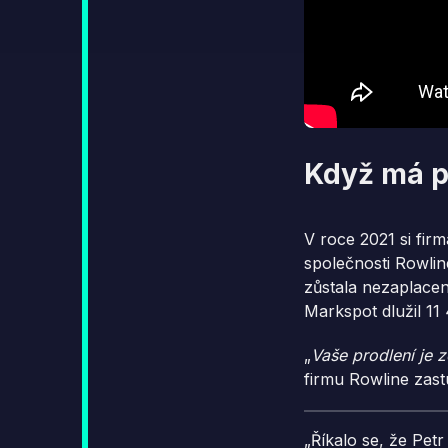
Když má p
V roce 2021 si fi
společnosti Rowli
zůstala nezaplacen
Markspot dlužil 11
„
Vaše prodlení je 
firmu Rowline zast
„Říkalo se, že Pet