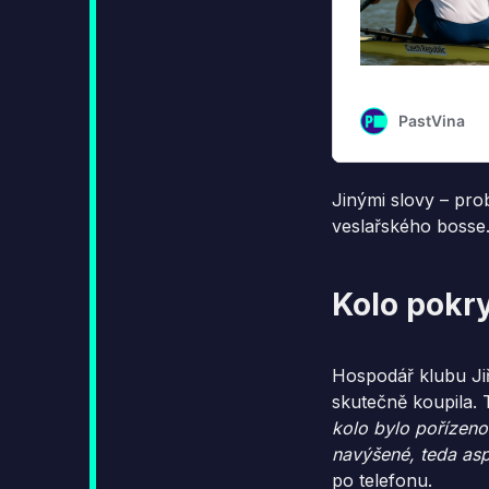
Jinými slovy – pro
veslařského bosse
Kolo pokry
Hospodář klubu Ji
skutečně koupila. T
kolo bylo pořízeno
navýšené, teda as
po telefonu.