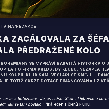
PASTVINA/REDAKCE
A ZACÁLOVALA ZA ŠÉFA
ALA PŘEDRAŽENÉ KOLO
Z BOHEMIANS SE VYPRÁVÍ BARVITÁ HISTORKA O
UPILA HO FIRMA PŘEDSEDY KLUBU, NEZAPLATIL
ENU KOUPIL KLUB SÁM. VESLAŘI SE SMĚJÍ — DAŇ
 JE TOTIŽ SKRZE DOTACE FINANCOVÁNA I Z VE
 veslař z Bohemians. Je jen jedno. Stojí v klubovně a nor
vědí, jak se tam dostalo
,“ říká jeden z členů klubu.